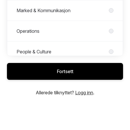
Marked & Kommunikasjon
Operations
People & Culture
Fortsett
Regnskap og økonomi
Allerede tilknyttet?
Logg inn
.
Teknologi & Innsikt
Trainee Bachelor