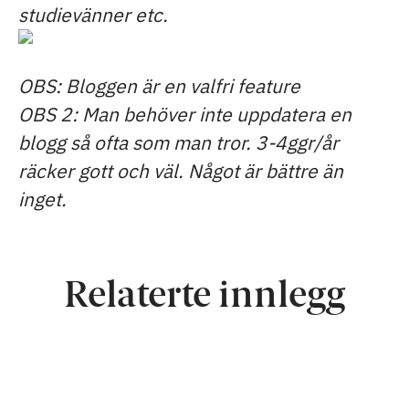
studievänner etc.
OBS: Bloggen är en valfri feature
OBS 2: Man behöver inte uppdatera en
blogg så ofta som man tror. 3-4ggr/år
räcker gott och väl. Något är bättre än
inget.
Relaterte innlegg
Top-10 & bästa företag i
tävlingen Tough Viking 2015